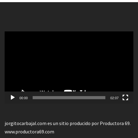
Reproductor
de
vídeo
00:00
02:07
jorgitocarbajal.com es un sitio producido por Productora 69.
www.productora69.com