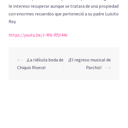
le intereso recuperar aunque se tratara de una propiedad
con enormes recuerdos que perteneció a su padre Luisito
Rey.
https://youtu.be/J-Mb-R5t44c
⟵
¡La ridícula boda de
¡El regreso musical de
Navegación
Chiquis Rivera!
Parchis!
⟶
de
entradas